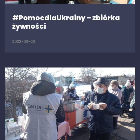
#PomocdlaUkrainy – zbiórka
żywności
2022-03-03