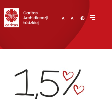
A-
A+