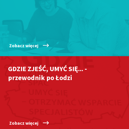
Zobacz więcej
GDZIE ZJEŚĆ, UMYĆ SIĘ... -
przewodnik po Łodzi
Zobacz więcej